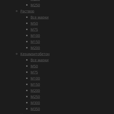
М250
Раствор
Все марки
М50
М75
М100
М150
М200
Керамзитобетон
Все марки
М50
М75
М100
М150
М200
М250
М300
М350