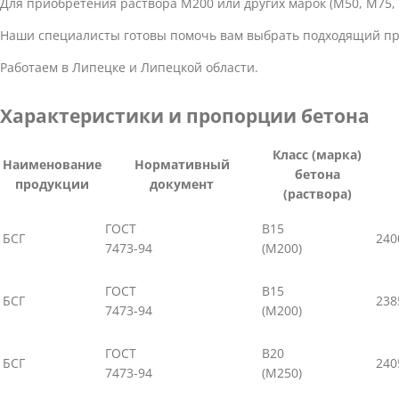
Для приобретения раствора М200 или других марок (М50, М75, 
Наши специалисты готовы помочь вам выбрать подходящий пр
Работаем в Липецке и Липецкой области.
Характеристики и пропорции бетона
Класс (марка)
Наименование
Нормативный
бетона
продукции
документ
(раствора)
ГОСТ
В15
БСГ
240
7473-94
(М200)
ГОСТ
В15
БСГ
238
7473-94
(М200)
ГОСТ
В20
БСГ
240
7473-94
(М250)