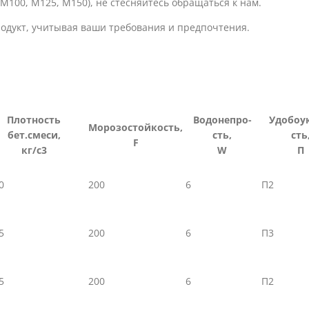
М100, М125, М150), не стесняйтесь обращаться к нам.
одукт, учитывая ваши требования и предпочтения.
Плотность
Водонепро-
Удобоу
Морозостойкость,
бет.смеси,
сть,
сть
F
кг/с3
W
П
0
200
6
П2
5
200
6
П3
5
200
6
П2