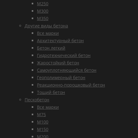
М250
М300
М350
Другие виды бетона
Все марки
Архитектурный бетон
Бетон легкий
Гидротехнический бетон
Жаростойкий бетон
Самоуплотняющийся бетон
Геополимерный бетон
Реакционно-порошковый бетон
Тощий бетон
Пескобетон
Все марки
М75
М100
М150
М200