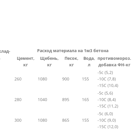
Расход материала на 1м3 бетона
клад-
,
Цемент,
Щебень,
Песок,
Вода,
противомороз.
кг
кг
кг
л
добавка ФН-кг
-5с (5,2)
260
1080
900
155
-10С (7,8)
-15С (10,4)
-5с (5,6)
280
1040
895
165
-10С (8,4)
-15С (11,2)
-5с (6,0)
300
1080
865
155
-10С (9,0)
-15С (12,0)