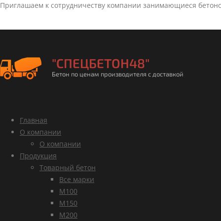
Приглашаем к сотрудничеству компании занимающиеся бетон
"СПЕЦБЕТОН48"
Бетон по ценам производителя с доставкой
Главная
О компании
О компании
Продукция
Товарный бетон
Все марки
М100
М150
М200