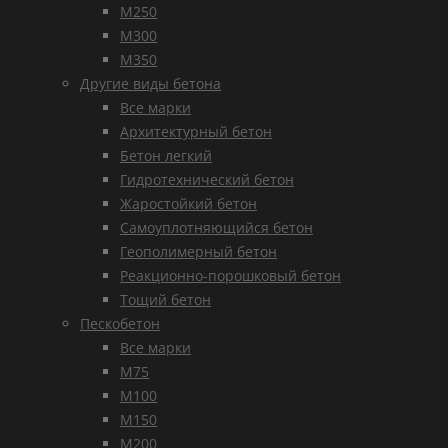
М250
М300
М350
Другие виды бетона
Все марки
Архитектурный бетон
Бетон легкий
Гидротехнический бетон
Жаростойкий бетон
Самоуплотняющийся бетон
Геополимерный бетон
Реакционно-порошковый бетон
Тощий бетон
Пескобетон
Все марки
М75
М100
М150
М200