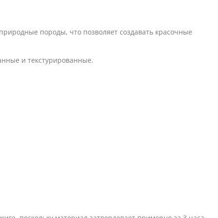
природные породы, что позволяет создавать красочные
анные и текстурированные.
иге, поскольку материал затвердевает примерно за 3 часа.