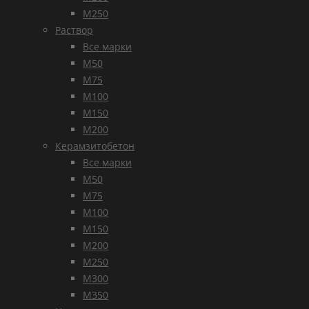
М250
Раствор
Все марки
М50
М75
М100
М150
М200
Керамзитобетон
Все марки
М50
М75
М100
М150
М200
М250
М300
М350