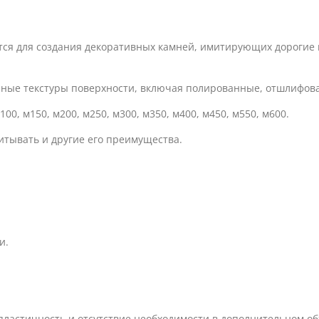
тся для создания декоративных камней, имитирующих дорогие 
ичные текстуры поверхности, включая полированные, отшлифов
, м150, м200, м250, м300, м350, м400, м450, м550, м600.
итывать и другие его преимущества.
и.
ластичность и отсутствие необходимости в дополнительном обж