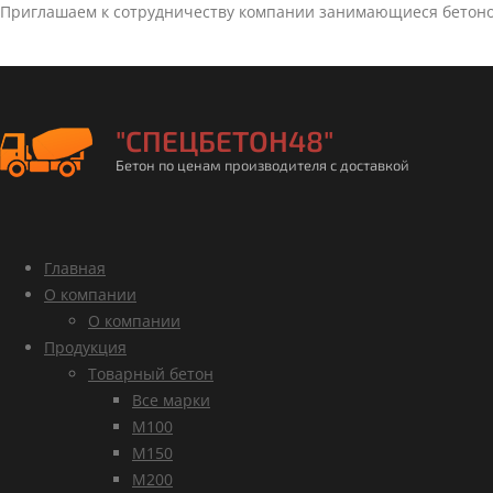
Приглашаем к сотрудничеству компании занимающиеся бетон
"СПЕЦБЕТОН48"
Бетон по ценам производителя с доставкой
Главная
О компании
О компании
Продукция
Товарный бетон
Все марки
М100
М150
М200