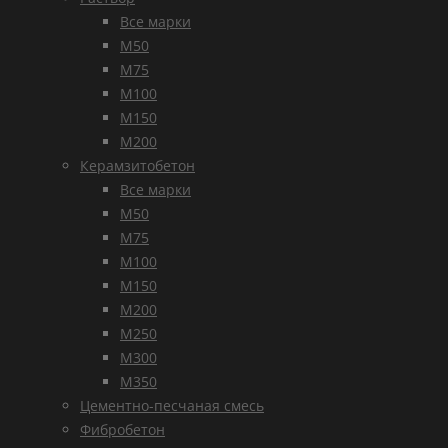
Все марки
М50
М75
М100
М150
М200
Керамзитобетон
Все марки
М50
М75
М100
М150
М200
М250
М300
М350
Цементно-песчаная смесь
Фибробетон