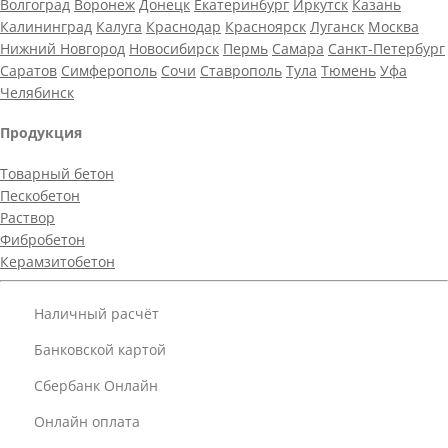
Волгоград
Воронеж
Донецк
Екатеринбург
Иркутск
Казань
Калининград
Калуга
Краснодар
Красноярск
Луганск
Москва
Нижний Новгород
Новосибирск
Пермь
Самара
Санкт-Петербург
Саратов
Симферополь
Сочи
Ставрополь
Тула
Тюмень
Уфа
Челябинск
Продукция
Товарный бетон
Пескобетон
Раствор
Фибробетон
Керамзитобетон
Наличный расчёт
Банковской картой
Сбербанк Онлайн
Онлайн оплата