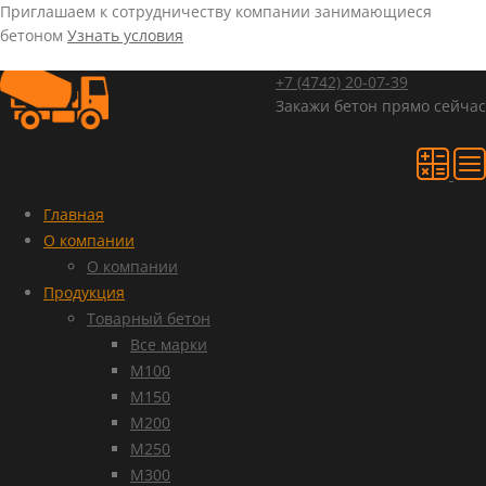
Приглашаем к сотрудничеству компании занимающиеся
бетоном
Узнать условия
+7 (4742)
20-07-39
Закажи бетон прямо сейчас
Главная
О компании
О компании
Продукция
Товарный бетон
Все марки
М100
М150
М200
М250
М300