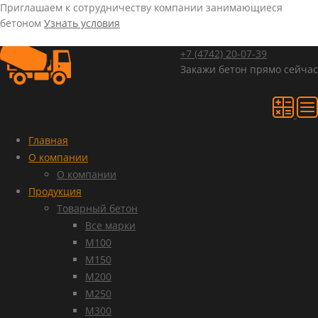
Приглашаем к сотрудничеству компании занимающиеся
бетоном
Узнать условия
+7 (4742)
20-07-39
Закажи бетон прямо сейчас
Главная
О компании
О компании
Продукция
Товарный бетон
Все марки
М100
М150
М200
М250
М300