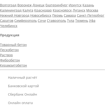
Волгоград
Воронеж
Донецк
Екатеринбург
Иркутск
Казань
Калининград
Калуга
Краснодар
Красноярск
Луганск
Москва
Нижний Новгород
Новосибирск
Пермь
Самара
Санкт-Петербург
Саратов
Симферополь
Сочи
Ставрополь
Тула
Тюмень
Уфа
Челябинск
Продукция
Товарный бетон
Пескобетон
Раствор
Фибробетон
Керамзитобетон
Наличный расчёт
Банковской картой
Сбербанк Онлайн
Онлайн оплата