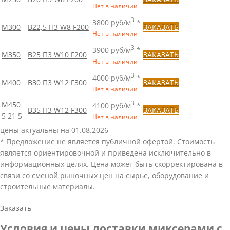
Нет в наличии
3
3800 руб/м
*
М300
B22,5 П3 W8 F200
ЗАКАЗАТЬ
Нет в наличии
3
3900 руб/м
*
М350
B25 П3 W10 F200
ЗАКАЗАТЬ
Нет в наличии
3
4000 руб/м
*
М400
B30 П3 W12 F300
ЗАКАЗАТЬ
Нет в наличии
3
М450
4100 руб/м
*
B35 П3 W12 F300
ЗАКАЗАТЬ
5
21
5
Нет в наличии
цены актуальны на 01.08.2026
* Предложение не является публичной офертой. Стоимость
является ориентировочной и приведена исключительно в
информационных целях. Цена может быть скорректирована в
связи со сменой рыночных цен на сырье, оборудование и
строительные материалы.
Заказать
Условия и цены доставки миксерами с