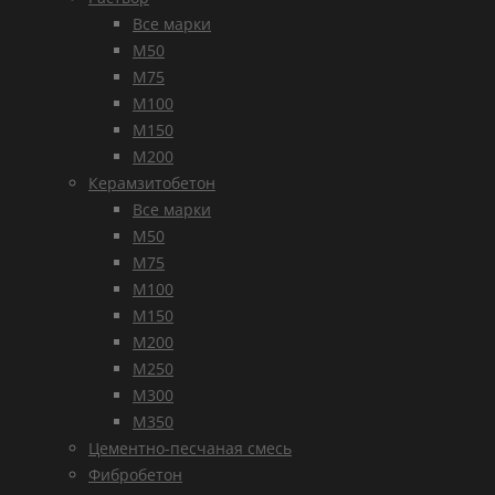
Все марки
М50
М75
М100
М150
М200
Керамзитобетон
Все марки
М50
М75
М100
М150
М200
М250
М300
М350
Цементно-песчаная смесь
Фибробетон