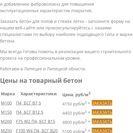
и добавлению фиброволокна для повышения
эксплуатационных характеристик покрытия.
Заказать бетон для полов и стяжек легко - заполните форму на
нашем веб-сайте или проконсультируйтесь с нашими
специалистами по выбору наиболее подходящего типа и марки
бетона.
Мы всегда готовы помочь в реализации вашего строительного
проекта на профессиональном уровне.
Работаем в Липецке и Липецкой области.
Цены на товарный бетон
Марка
Характеристики
3
Цена, руб/м
М100
П4, БСГ В7,5
3
ЗАКАЗАТЬ
4150 руб/м
*
М150
П4, БСГ В12,5
3
ЗАКАЗАТЬ
4450 руб/м
*
М200
F75 W2 П4, БСГ В15
3
ЗАКАЗАТЬ
4800 руб/м
*
М250
F100 W4 П4, БСГ В20
3
ЗАКАЗАТЬ
5100 руб/м
*