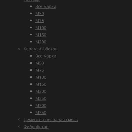
Все марки
М50
М75
М100
М150
М200
Керамзитобетон
Все марки
М50
М75
М100
М150
М200
М250
М300
М350
Цементно-песчаная смесь
Фибробетон