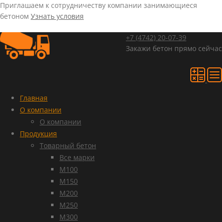
Приглашаем к сотрудничеству компании занимающиеся
бетоном
Узнать условия
+7 (4742)
20-07-39
Закажи бетон прямо сейчас
Главная
О компании
О компании
Продукция
Товарный бетон
Все марки
М100
М150
М200
М250
М300