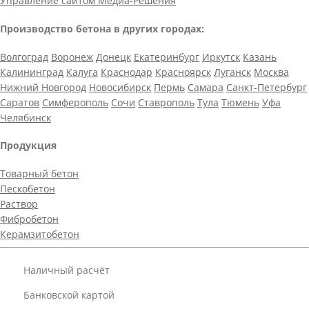
Управление сайтом Медиа-Решения
Производство бетона в других городах:
Волгоград
Воронеж
Донецк
Екатеринбург
Иркутск
Казань
Калининград
Калуга
Краснодар
Красноярск
Луганск
Москва
Нижний Новгород
Новосибирск
Пермь
Самара
Санкт-Петербург
Саратов
Симферополь
Сочи
Ставрополь
Тула
Тюмень
Уфа
Челябинск
Продукция
Товарный бетон
Пескобетон
Раствор
Фибробетон
Керамзитобетон
Наличный расчёт
Банковской картой