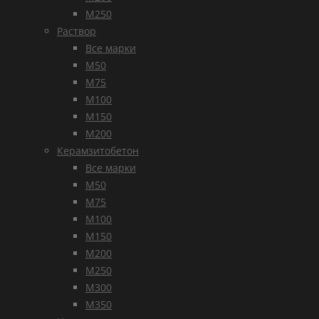
М250
Раствор
Все марки
М50
М75
М100
М150
М200
Керамзитобетон
Все марки
М50
М75
М100
М150
М200
М250
М300
М350