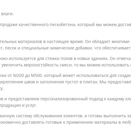
 влаги.
продаже качественного пескобетона, который мы можем достав
ительных материалов в настоящее время. Он обладает многими
нт, песок и специальные химические добавки, что обеспечивае
ко используется для стяжки полов в новых зданиях. Он отвеч
я увеличить морозостойкость смеси, то мы можем использоват
ки от М200 до М500, который может использоваться для созда
 укрепления швов и заполнения пустот в плитах. Мы предоста
у.
в и предоставляем персонализированный подход к каждому кл
родукции и услуг.
ванную систему обслуживания клиентов, и готовы выполнить з
кономично доставлять готовые к применению материалы в любу