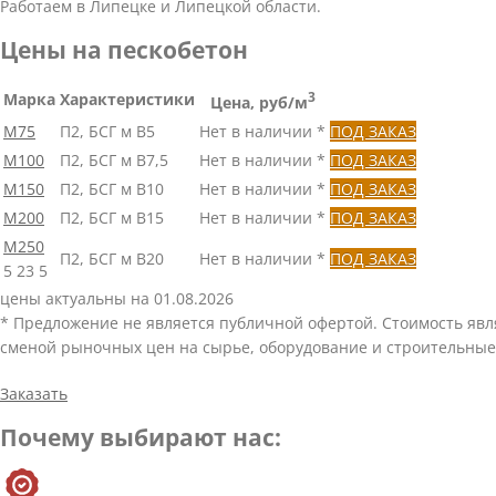
Работаем в Липецке и Липецкой области.
Цены на пескобетон
Марка
Характеристики
3
Цена, руб/м
М75
П2, БСГ м В5
Нет в наличии *
ПОД ЗАКАЗ
М100
П2, БСГ м В7,5
Нет в наличии *
ПОД ЗАКАЗ
М150
П2, БСГ м В10
Нет в наличии *
ПОД ЗАКАЗ
М200
П2, БСГ м В15
Нет в наличии *
ПОД ЗАКАЗ
М250
П2, БСГ м В20
Нет в наличии *
ПОД ЗАКАЗ
5
23
5
цены актуальны на 01.08.2026
* Предложение не является публичной офертой. Стоимость яв
сменой рыночных цен на сырье, оборудование и строительные
Заказать
Почему выбирают нас: