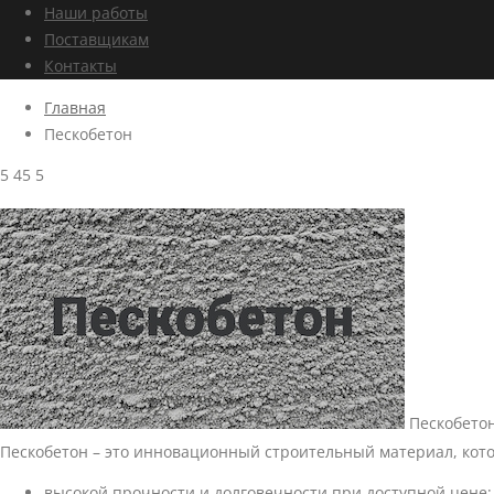
Наши работы
Поставщикам
Контакты
Главная
Пескобетон
5
45
5
Пескобето
Пескобетон – это инновационный строительный материал, кото
высокой прочности и долговечности при доступной цене;