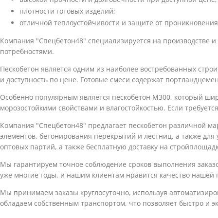
плотности готовых изделий;
отличной теплоустойчивости и защите от проникновения
Компания "Спецбетон48" специализируется на производстве и 
потребностями.
Пескобетон является одним из наиболее востребованных стро
и доступность по цене. Готовые смеси содержат портландцеме
Особенно популярным является пескобетон М300, который широ
морозостойкими свойствами и влагостойкостью. Если требуетс
Компания "Спецбетон48" предлагает пескобетон различной мар
элементов, бетонирования перекрытий и лестниц, а также для
оптовых партий, а также бесплатную доставку на стройплощадк
Мы гарантируем точное соблюдение сроков выполнения заказо
уже многие годы, и нашим клиентам нравится качество нашей п
Мы принимаем заказы круглосуточно, используя автоматизиро
обладаем собственным транспортом, что позволяет быстро и э