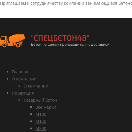
Приглашаем к сотрудничеству компании занимающиеся бетон
"СПЕЦБЕТОН48"
Бетон по ценам производителя с доставкой
Главная
О компании
О компании
Продукция
Товарный бетон
Все марки
М100
М150
М200