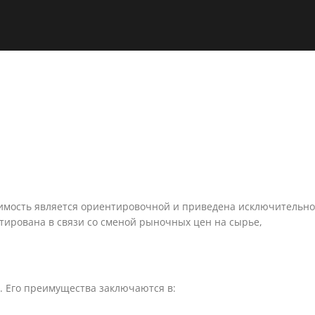
оимость является ориентировочной и приведена исключительно
тирована в связи со сменой рыночных цен на сырье,
. Его преимущества заключаются в: