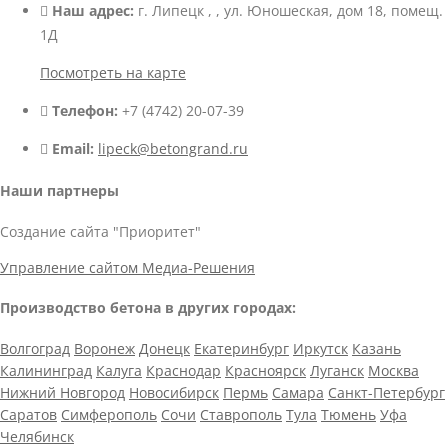
Наш адрес:
г. Липецк , , ул. Юношеская, дом 18, помещ.
1Д
Посмотреть на карте
Телефон:
+7 (4742) 20-07-39
Email:
lipeck@betongrand.ru
Наши партнеры
Создание сайта "Приоритет"
Управление сайтом Медиа-Решения
Производство бетона в других городах:
Волгоград
Воронеж
Донецк
Екатеринбург
Иркутск
Казань
Калининград
Калуга
Краснодар
Красноярск
Луганск
Москва
Нижний Новгород
Новосибирск
Пермь
Самара
Санкт-Петербург
Саратов
Симферополь
Сочи
Ставрополь
Тула
Тюмень
Уфа
Челябинск