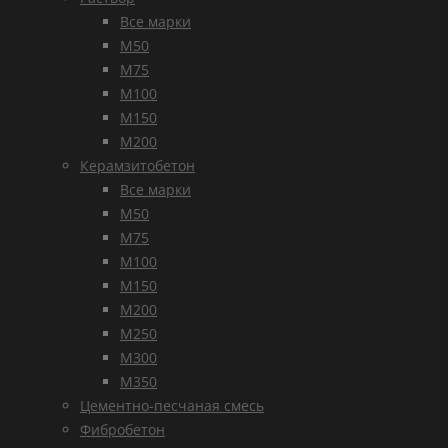
Все марки
М50
М75
М100
М150
М200
Керамзитобетон
Все марки
М50
М75
М100
М150
М200
М250
М300
М350
Цементно-песчаная смесь
Фибробетон