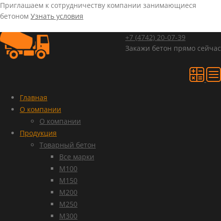
Приглашаем к сотрудничеству компании занимающиеся
бетоном
Узнать условия
+7 (4742)
20-07-39
Закажи бетон прямо сейчас
Главная
О компании
О компании
Продукция
Товарный бетон
Все марки
М100
М150
М200
М250
М300