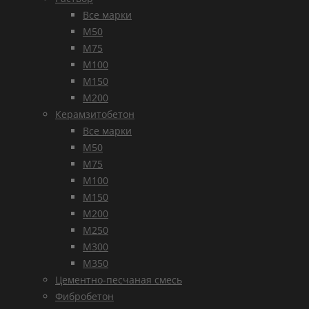
Все марки
М50
М75
М100
М150
М200
Керамзитобетон
Все марки
М50
М75
М100
М150
М200
М250
М300
М350
Цементно-песчаная смесь
Фибробетон