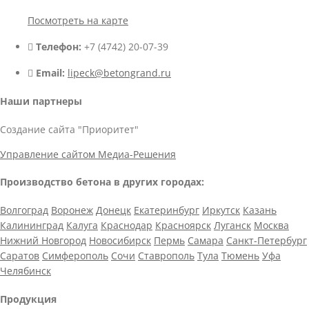
Посмотреть на карте
Телефон:
+7 (4742) 20-07-39
Email:
lipeck@betongrand.ru
Наши партнеры
Создание сайта "Приоритет"
Управление сайтом Медиа-Решения
Производство бетона в других городах:
Волгоград
Воронеж
Донецк
Екатеринбург
Иркутск
Казань
Калининград
Калуга
Краснодар
Красноярск
Луганск
Москва
Нижний Новгород
Новосибирск
Пермь
Самара
Санкт-Петербург
Саратов
Симферополь
Сочи
Ставрополь
Тула
Тюмень
Уфа
Челябинск
Продукция