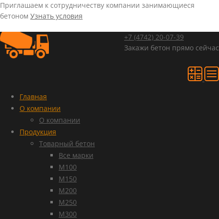
Приглашаем к сотрудничеству компании занимающиеся
бетоном
Узнать условия
+7 (4742)
20-07-39
Закажи бетон прямо сейчас
Главная
О компании
О компании
Продукция
Товарный бетон
Все марки
М100
М150
М200
М250
М300