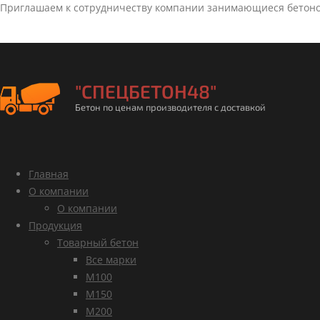
Приглашаем к сотрудничеству компании занимающиеся бетон
"СПЕЦБЕТОН48"
Бетон по ценам производителя с доставкой
Главная
О компании
О компании
Продукция
Товарный бетон
Все марки
М100
М150
М200