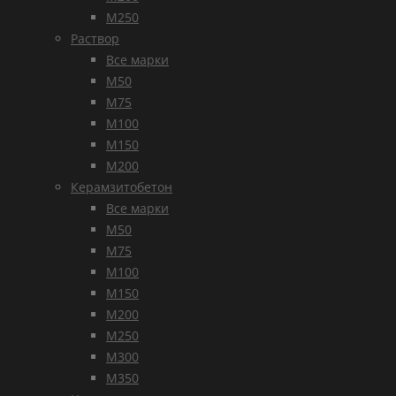
М250
Раствор
Все марки
М50
М75
М100
М150
М200
Керамзитобетон
Все марки
М50
М75
М100
М150
М200
М250
М300
М350